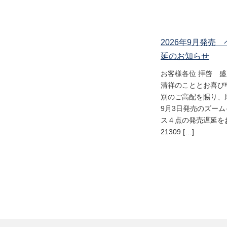
2026年9月発売
延のお知らせ
お客様各位 拝啓 
清祥のこととお喜び
別のご高配を賜り、
9月3日発売のズー
ス４点の発売遅延をお
21309 […]