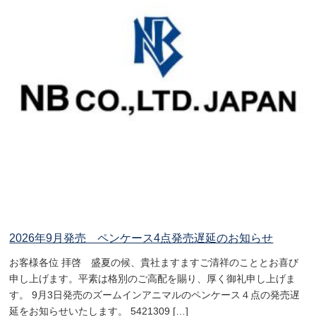
2026年9月発売 ペンケース4点発売遅延のお知らせ
お客様各位 拝啓 盛夏の候、貴社ますますご清祥のこととお喜び
申し上げます。平素は格別のご高配を賜り、厚く御礼申し上げま
す。 9月3日発売のズームインアニマルのペンケース４点の発売遅
延をお知らせいたします。 5421309 […]