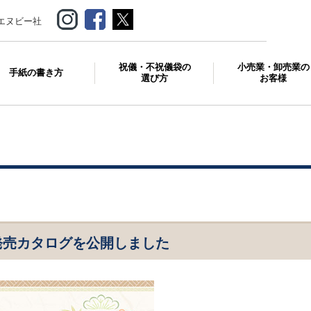
エヌビー社
祝儀・不祝儀袋の
小売業・卸売業の
手紙の書き方
選び方
お客様
月発売カタログを公開しました