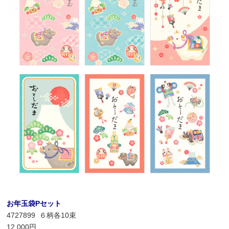
お年玉袋Pセット
4727899 ６柄各10束
12,000円