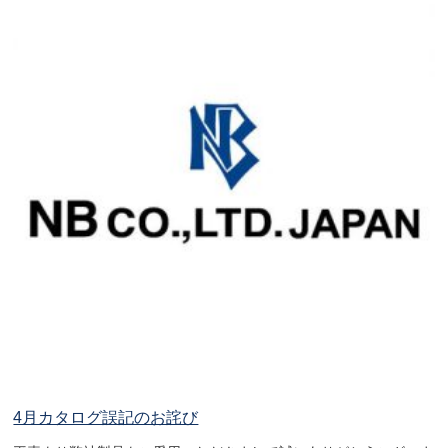
4月カタログ誤記のお詫び