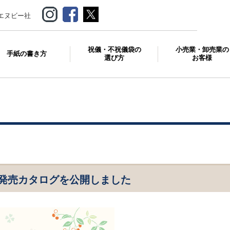
エヌビー社
祝儀・不祝儀袋の
小売業・卸売業の
手紙の書き方
選び方
お客様
0月発売カタログを公開しました