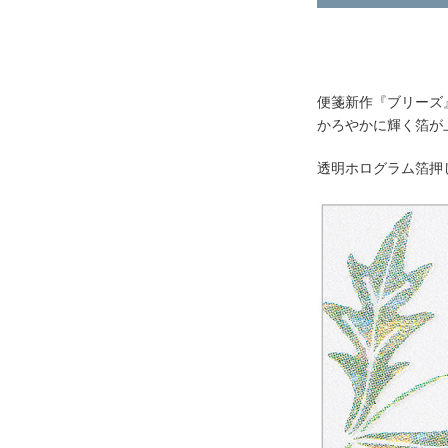
便箋新作『ブリーズ
かろやかに輝く箔が
透明ホログラム箔押