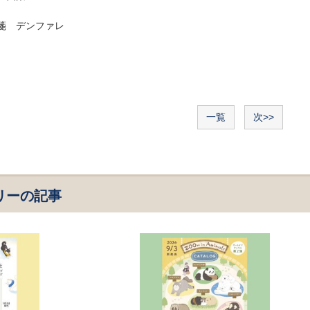
箋 デンファレ
一覧
次>>
リーの記事