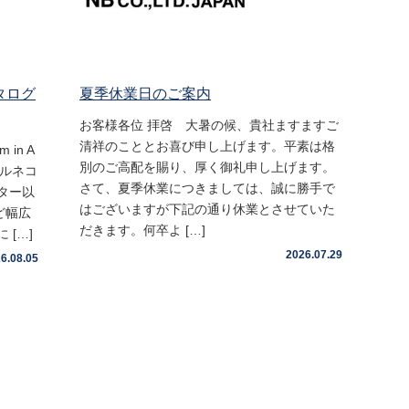
タログ
夏季休業日のご案内
お客様各位 拝啓 大暑の候、貴社ますますご
清祥のこととお喜び申し上げます。平素は格
in A
別のご高配を賜り、厚く御礼申し上げます。
ヌルネコ
さて、夏季休業につきましては、誠に勝手で
ター以
はございますが下記の通り休業とさせていた
ど幅広
だきます。何卒よ […]
[…]
2026.07.29
6.08.05