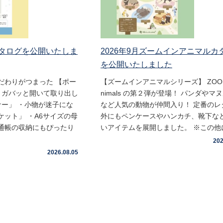
月カタログを公開いたしま
2026年9月ズームインアニマルカ
を公開いたしました
だわりがつまった 【ポー
【ズームインアニマルシリーズ】 ZOOm 
・ガバッと開いて取り出し
nimals の第２弾が登場！ パンダやマ
ナー」 ・小物が迷子にな
など人気の動物が仲間入り！ 定番のレ
ット」 ・A6サイズの母
外にもペンケースやハンカチ、靴下な
通帳の収納にもぴったり
いアイテムを展開しました。 ※この他に 
202
2026.08.05