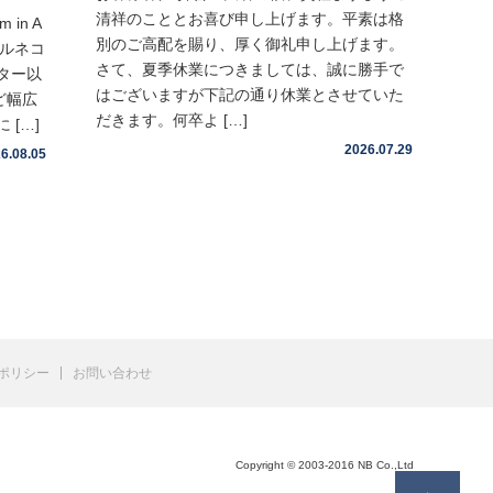
清祥のこととお喜び申し上げます。平素は格
in A
別のご高配を賜り、厚く御礼申し上げます。
ヌルネコ
さて、夏季休業につきましては、誠に勝手で
ター以
はございますが下記の通り休業とさせていた
ど幅広
だきます。何卒よ […]
[…]
2026.07.29
6.08.05
ポリシー
お問い合わせ
Copyright © 2003-2016 NB Co.,Ltd