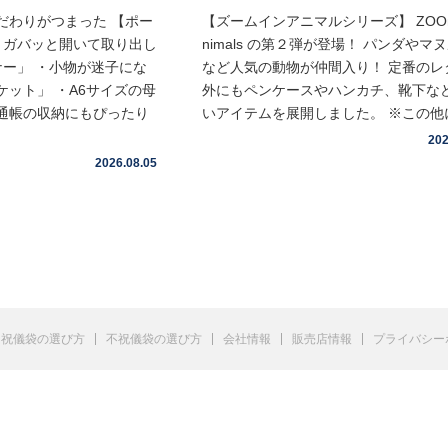
だわりがつまった 【ポー
【ズームインアニマルシリーズ】 ZOOm 
・ガバッと開いて取り出し
nimals の第２弾が登場！ パンダやマ
ナー」 ・小物が迷子にな
など人気の動物が仲間入り！ 定番のレ
ット」 ・A6サイズの母
外にもペンケースやハンカチ、靴下な
通帳の収納にもぴったり
いアイテムを展開しました。 ※この他に 
202
2026.08.05
祝儀袋の選び方
不祝儀袋の選び方
会社情報
販売店情報
プライバシー