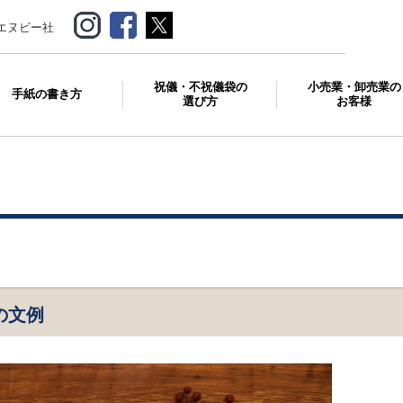
エヌビー社
祝儀・不祝儀袋の
小売業・卸売業の
手紙の書き方
選び方
お客様
の文例