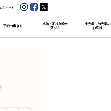
エヌビー社
祝儀・不祝儀袋の
小売業・卸売業の
手紙の書き方
選び方
お客様