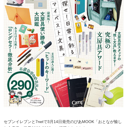
セブンイレブンと7netで3月14日発売のぴあMOOK「おとなが愉し