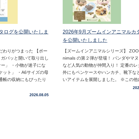
月カタログを公開いたしま
2026年9月ズームインアニマルカ
を公開いたしました
だわりがつまった 【ポー
【ズームインアニマルシリーズ】 ZOOm 
・ガバッと開いて取り出し
nimals の第２弾が登場！ パンダやマ
ナー」 ・小物が迷子にな
など人気の動物が仲間入り！ 定番のレ
ット」 ・A6サイズの母
外にもペンケースやハンカチ、靴下な
通帳の収納にもぴったり
いアイテムを展開しました。 ※この他に 
202
2026.08.05