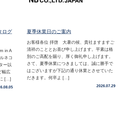
タログ
夏季休業日のご案内
お客様各位 拝啓 大暑の候、貴社ますますご
清祥のこととお喜び申し上げます。平素は格
in A
別のご高配を賜り、厚く御礼申し上げます。
ヌルネコ
さて、夏季休業につきましては、誠に勝手で
ター以
はございますが下記の通り休業とさせていた
ど幅広
だきます。何卒よ […]
[…]
2026.07.29
6.08.05