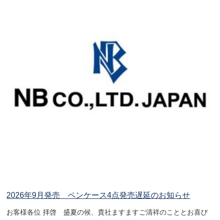
2026年9月発売 ペンケース4点発売遅延のお知らせ
お客様各位 拝啓 盛夏の候、貴社ますますご清祥のこととお喜び