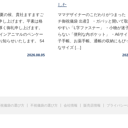
した
盛夏の候、貴社ますますご
ママデザイナーのこだわりがつまった 
申し上げます。平素は格
チ御祝儀袋 出産】 ・ガバッと開いて
厚く御礼申し上げます。
やすい「L字ファスナー」 ・小物が迷
ムインアニマルのペンケー
らない「便利な内ポケット」 ・A6サ
知らせいたします。 54
子手帳、お薬手帳、通帳の収納にもぴ
なサイズ […]
2026.08.05
202
祝儀袋の選び方
不祝儀袋の選び方
会社情報
販売店情報
プライバシー