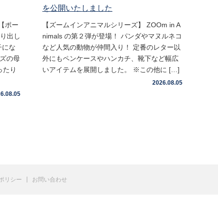
を公開いたしました
【ポー
【ズームインアニマルシリーズ】 ZOOm in A
取り出し
nimals の第２弾が登場！ パンダやマヌルネコ
子にな
など人気の動物が仲間入り！ 定番のレター以
イズの母
外にもペンケースやハンカチ、靴下など幅広
ったり
いアイテムを展開しました。 ※この他に […]
2026.08.05
6.08.05
ポリシー
お問い合わせ