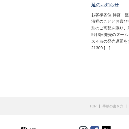
延のお知らせ
お客様各位 拝啓 
清祥のこととお喜び
別のご高配を賜り、
9月3日発売のズー
ス４点の発売遅延をお
21309 […]
TOP
手紙の書き方