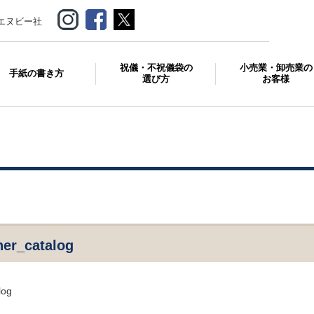
エヌビー社
祝儀・不祝儀袋の
小売業・卸売業の
手紙の書き方
選び方
お客様
ner_catalog
log