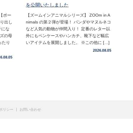
を公開いたしました
【ポー
【ズームインアニマルシリーズ】 ZOOm in A
取り出し
nimals の第２弾が登場！ パンダやマヌルネコ
子にな
など人気の動物が仲間入り！ 定番のレター以
イズの母
外にもペンケースやハンカチ、靴下など幅広
ったり
いアイテムを展開しました。 ※この他に […]
2026.08.05
6.08.05
ポリシー
お問い合わせ