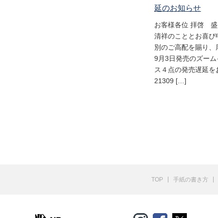
延のお知らせ
お客様各位 拝啓 
清祥のこととお喜び
別のご高配を賜り、
9月3日発売のズー
ス４点の発売遅延をお
21309 […]
TOP
手紙の書き方