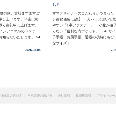
した
盛夏の候、貴社ますますご
ママデザイナーのこだわりがつまった 
申し上げます。平素は格
チ御祝儀袋 出産】 ・ガバッと開いて
厚く御礼申し上げます。
やすい「L字ファスナー」 ・小物が迷
ムインアニマルのペンケー
らない「便利な内ポケット」 ・A6サ
知らせいたします。 54
子手帳、お薬手帳、通帳の収納にもぴ
なサイズ […]
2026.08.05
202
祝儀袋の選び方
不祝儀袋の選び方
会社情報
販売店情報
プライバシー