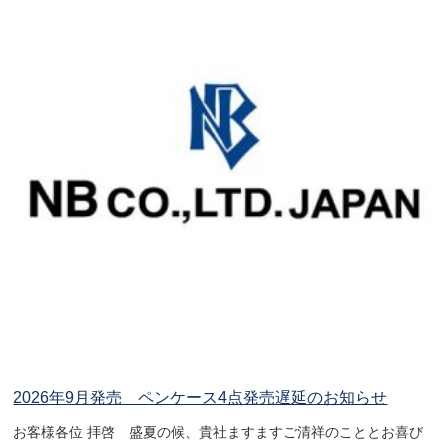
2026年9月発売 ペンケース4点発売遅延のお知らせ
お客様各位 拝啓 盛夏の候、貴社ますますご清祥のこととお喜び