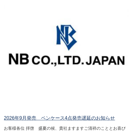
2026年9月発売 ペンケース4点発売遅延のお知らせ
お客様各位 拝啓 盛夏の候、貴社ますますご清祥のこととお喜び