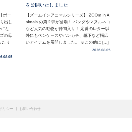
を公開いたしました
【ポー
【ズームインアニマルシリーズ】 ZOOm in A
取り出し
nimals の第２弾が登場！ パンダやマヌルネコ
子にな
など人気の動物が仲間入り！ 定番のレター以
イズの母
外にもペンケースやハンカチ、靴下など幅広
ったり
いアイテムを展開しました。 ※この他に […]
2026.08.05
6.08.05
ポリシー
お問い合わせ