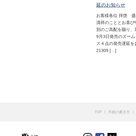
延のお知らせ
お客様各位 拝啓 
清祥のこととお喜び
別のご高配を賜り、
9月3日発売のズー
ス４点の発売遅延をお
21309 […]
TOP
手紙の書き方