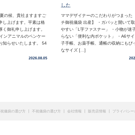
した
盛夏の候、貴社ますますご
ママデザイナーのこだわりがつまった 
申し上げます。平素は格
チ御祝儀袋 出産】 ・ガバッと開いて
厚く御礼申し上げます。
やすい「L字ファスナー」 ・小物が迷
ムインアニマルのペンケー
らない「便利な内ポケット」 ・A6サ
知らせいたします。 54
子手帳、お薬手帳、通帳の収納にもぴ
なサイズ […]
2026.08.05
202
祝儀袋の選び方
不祝儀袋の選び方
会社情報
販売店情報
プライバシー