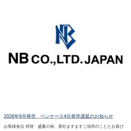
2026年9月発売 ペンケース4点発売遅延のお知らせ
お客様各位 拝啓 盛夏の候、貴社ますますご清祥のこととお喜び