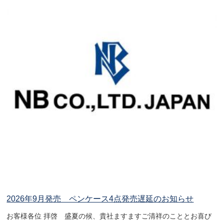
2026年9月発売 ペンケース4点発売遅延のお知らせ
お客様各位 拝啓 盛夏の候、貴社ますますご清祥のこととお喜び