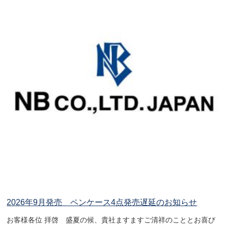
2026年9月発売 ペンケース4点発売遅延のお知らせ
お客様各位 拝啓 盛夏の候、貴社ますますご清祥のこととお喜び