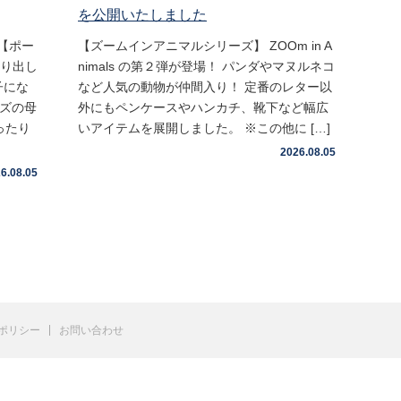
を公開いたしました
【ポー
【ズームインアニマルシリーズ】 ZOOm in A
取り出し
nimals の第２弾が登場！ パンダやマヌルネコ
子にな
など人気の動物が仲間入り！ 定番のレター以
イズの母
外にもペンケースやハンカチ、靴下など幅広
ったり
いアイテムを展開しました。 ※この他に […]
2026.08.05
6.08.05
ポリシー
お問い合わせ