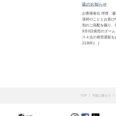
延のお知らせ
お客様各位 拝啓 
清祥のこととお喜び
別のご高配を賜り、
9月3日発売のズー
ス４点の発売遅延をお
21309 […]
TOP
手紙の書き方