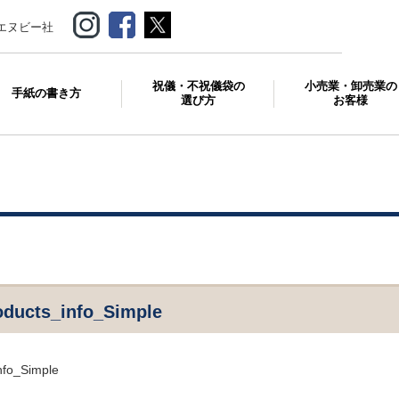
エヌビー社
祝儀・不祝儀袋の
小売業・卸売業の
手紙の書き方
選び方
お客様
oducts_info_Simple
nfo_Simple