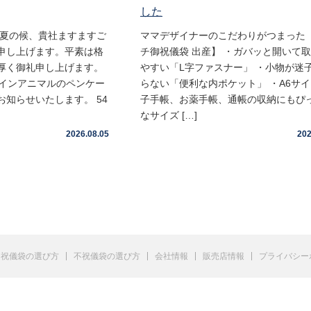
した
盛夏の候、貴社ますますご
ママデザイナーのこだわりがつまった 
申し上げます。平素は格
チ御祝儀袋 出産】 ・ガバッと開いて
厚く御礼申し上げます。
やすい「L字ファスナー」 ・小物が迷
ムインアニマルのペンケー
らない「便利な内ポケット」 ・A6サ
知らせいたします。 54
子手帳、お薬手帳、通帳の収納にもぴ
なサイズ […]
2026.08.05
202
祝儀袋の選び方
不祝儀袋の選び方
会社情報
販売店情報
プライバシー