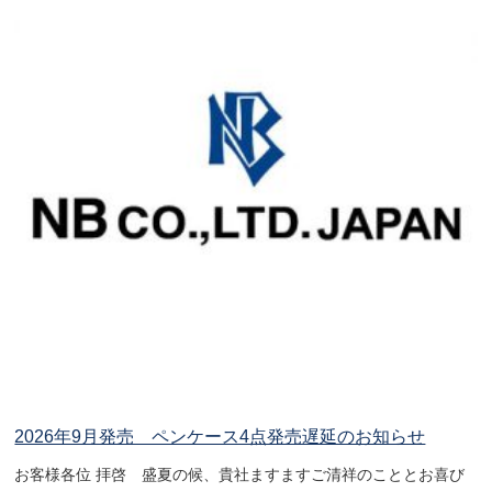
2026年9月発売 ペンケース4点発売遅延のお知らせ
お客様各位 拝啓 盛夏の候、貴社ますますご清祥のこととお喜び