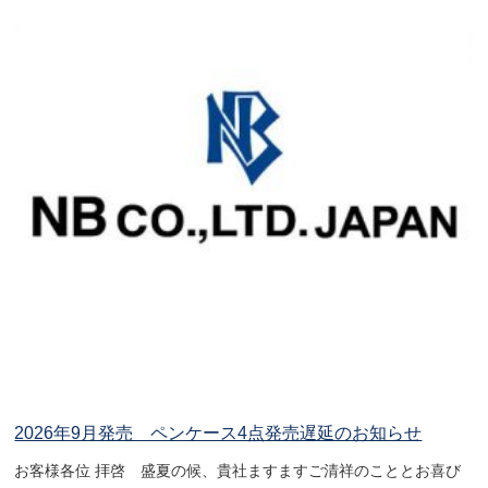
2026年9月発売 ペンケース4点発売遅延のお知らせ
お客様各位 拝啓 盛夏の候、貴社ますますご清祥のこととお喜び