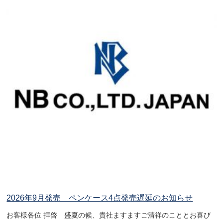
2026年9月発売 ペンケース4点発売遅延のお知らせ
お客様各位 拝啓 盛夏の候、貴社ますますご清祥のこととお喜び